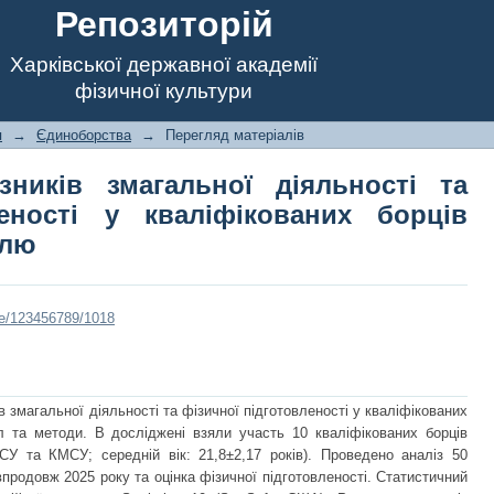
Репозиторій
Харківської державної академії
фізичної культури
я
→
Єдиноборства
→
Перегляд матеріалів
зників змагальної діяльності та
леності у кваліфікованих борців
илю
le/123456789/1018
в змагальної діяльності та фізичної підготовленості у кваліфікованих
л та методи. В досліджені взяли участь 10 кваліфікованих борців
МСУ та КМСУ; середній вік: 21,8±2,17 років). Проведено аналіз 50
продовж 2025 року та оцінка фізичної підготовленості. Статистичний