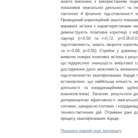
аналіз виконано з використанням ліцен
показників змагальної діяльності та т
тактичної й фізичної підготовленості 
Проведений кореляційний аналіз показав
виражені зв’язки з характеристиками зм
демонструють позитивні кореляції з еф
партері (r=0,50 та r=0,72; p<0,05-0,
підготовленість, мають зворотні кореляці
та r=-0,68; p<0,05). Стрибок у довжину
виявляє помірні позитивні зв’язки з резул
що підкреслює значущість вибухової си
дослідження дало можливість визначити
підготовленістю кваліфікованих борців 
встановлено, що найбільша кількість з
діяльності та координаційними здіб
взаємозв’язків). Загалом, результати 
детермінантою ефективності змагальної
силових, швидкісно-силових і координа
техніко-тактичних дій. Отримані дані 
процесу кваліфікованих борців.
Показати повний опис матеріалу