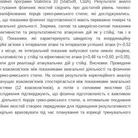
зійної програми Statistica 10 (StatSoft, США). Результати: аналіз
естування фізичних якостей свідчить про достатній рівень техніко-
кваліфікованих борців греко-римського стилю, які досліджувались.
, що показники фізичної підготовленості мають переважно помірні та
агальної діяльності. Зокрема, силові та швидкісно-силові показники
ективністю та результативністю атакуючих дій як у стійці, так і в
01). Показники, які характеризують швидкісну та координаційну
йні зв’язки з інтервалом атаки та інтервалом успішної атаки (r=-0,52
 з місця, як інтегральний показник вибухової сили нижніх кінцівок,
ьтативністю у стійці та ефективністю атаки (r=0,48 та r=0,60; p<0,05),
ли для реалізації атакувальних дій у стійці. Висновки. Проведене
 взаємозв’язок між показниками змагальної діяльності та фізичною
греко-римського стилю. На основі результатів кореляційного аналізу
начущих взаємозв’язків спостерігається між показниками змагальної
ностями (12 взаємозв’язків), а потім з силовими якостями (11
дослідження підтверджують, що фізична підготовленість є важливою
 діяльності борців греко-римського стилю, а оптимальне поєднання
ційних якостей створює передумови для підвищення результативності
доцільно враховувати під час планування та корекції тренувального