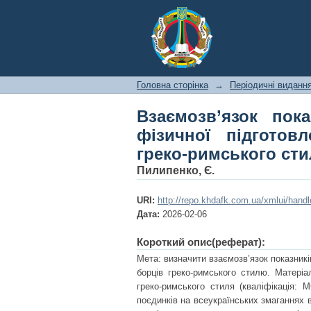
Головна сторінка
→
Періодичні виданн
Взаємозв’язок пока
фізичної підготов
греко-римського ст
Пилипенко, Є.
URI:
http://repo.khdafk.com.ua/xmlui/hand
Дата:
2026-02-06
Короткий опис(реферат):
Мета: визначити взаємозв’язок показникі
борців греко-римського стилю. Матеріа
греко-римського стиля (кваліфікація: 
поєдинків на всеукраїнських змаганнях в