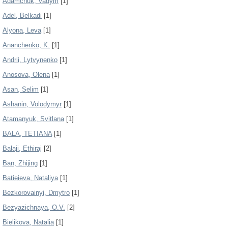
Adamchuk, Vadym
[1]
Adel, Belkadi
[1]
Alyona, Leva
[1]
Ananchenko, K.
[1]
Andrii, Lytvynenko
[1]
Anosova, Olena
[1]
Asan, Selim
[1]
Ashanin, Volodymyr
[1]
Atamanyuk, Svitlana
[1]
BALA, TETIANA
[1]
Balaji, Ethiraj
[2]
Ban, Zhijing
[1]
Batieieva, Nataliya
[1]
Bezkorovainyi, Dmytro
[1]
Bezyazichnaya, O.V.
[2]
Bielikova, Natalia
[1]