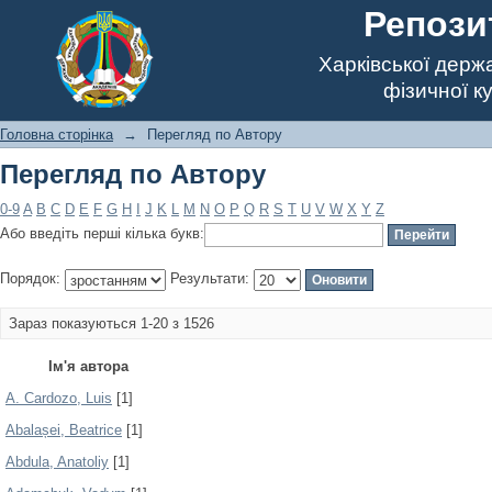
Репози
Харківської держ
фізичної к
Головна сторінка
→
Перегляд по Автору
Перегляд по Автору
0-9
A
B
C
D
E
F
G
H
I
J
K
L
M
N
O
P
Q
R
S
T
U
V
W
X
Y
Z
Або введіть перші кілька букв:
Порядок:
Результати:
Зараз показуються 1-20 з 1526
Ім'я автора
A. Cardozo, Luis
[1]
Abalașei, Beatrice
[1]
Abdula, Anatoliy
[1]