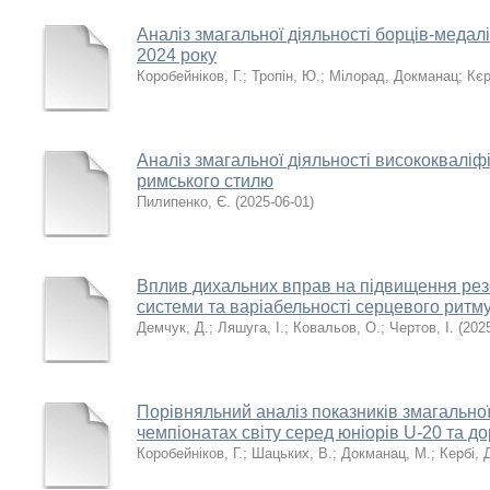
Аналіз змагальної діяльності борців-медалі
2024 року
Коробейніков, Г.
;
Тропін, Ю.
;
Мілорад, Докманац
;
Кєр
Аналіз змагальної діяльності висококваліф
римського стилю
Пилипенко, Є.
(
2025-06-01
)
Вплив дихальних вправ на підвищення рез
системи та варіабельності серцевого ритму
Демчук, Д.
;
Ляшуга, І.
;
Ковальов, О.
;
Чертов, І.
(
202
Порівняльний аналіз показників змагальної
чемпіонатах світу серед юніорів U-20 та д
Коробейніков, Г.
;
Шацьких, В.
;
Докманац, М.
;
Кербі, 