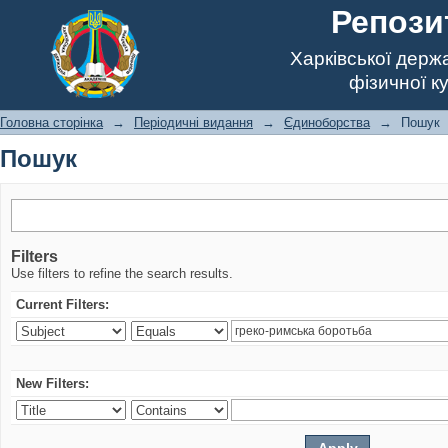
Репози
Харківської держ
фізичної к
Головна сторінка
→
Періодичні видання
→
Єдиноборства
→
Пошук
Пошук
Filters
Use filters to refine the search results.
Current Filters:
New Filters: