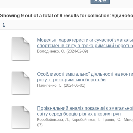
Showing 9 out of a total of 9 results for collection: Єдино
1
Модельні характеристики сучасної змагальн
спортсменів світу в греко-римській боротьб
Володченко, О.
(
2024-02-09
)
Особливості змагальної діяльності на кон
року з греко-римської боротьби
Пилипенко, Є.
(
2024-06-01
)
Порівняльний аналіз показників змагальної
світу серед борців різних вікових груп
Коробейнікова, Л.
;
Коробейніков, Г.
;
Тропін, Ю.
;
Міло
07
)